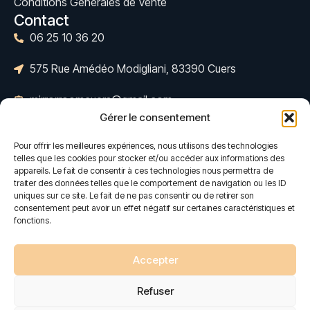
Conditions Générales de Vente
Contact
06 25 10 36 20
575 Rue Amédéo Modigliani, 83390 Cuers
mirrorroomcuers@gmail.com
Gérer le consentement
Pour offrir les meilleures expériences, nous utilisons des technologies
telles que les cookies pour stocker et/ou accéder aux informations des
appareils. Le fait de consentir à ces technologies nous permettra de
traiter des données telles que le comportement de navigation ou les ID
Copyright © 2025 – Tous droits réservés.
uniques sur ce site. Le fait de ne pas consentir ou de retirer son
consentement peut avoir un effet négatif sur certaines caractéristiques et
Création site internet par Jsemproduction
fonctions.
Accepter
Refuser