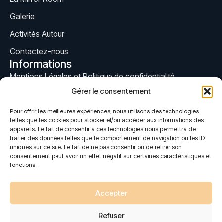
Galerie
Activités Autour
Contactez-nous
Informations
Mentions Légales et Politique de confidentialité
Gérer le consentement
Conditions Générales de Vente
Contact
Pour offrir les meilleures expériences, nous utilisons des technologies
06 25 10 36 20
telles que les cookies pour stocker et/ou accéder aux informations des
appareils. Le fait de consentir à ces technologies nous permettra de
traiter des données telles que le comportement de navigation ou les ID
575 Rue Amédéo Modigliani, 83390 Cuers
uniques sur ce site. Le fait de ne pas consentir ou de retirer son
consentement peut avoir un effet négatif sur certaines caractéristiques et
mirrorroomcuers@gmail.com
fonctions.
Accepter
Refuser